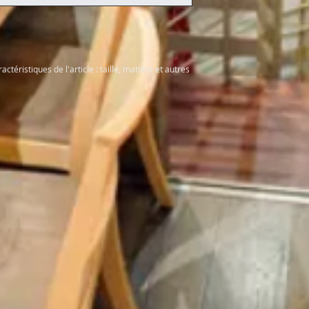
leur permettre ainsi
informations claires
sécurité.
de rassurer vos clie
actéristiques de l'article : taille, matière et autres 