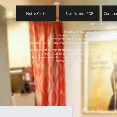
Notre Carte
Nos fichers PDF
Comman
BIENVENUE !
Imaginez une terrasse, une grande terrasse
Imaginez un bistrot esprit parisien, pas guind
Représentez-vous cela sur la place Jean-Jaurès (là ç
Mettez vous en situation: vous avez faim, vous chercher une brasserie aborda
désagréable que l'on vient de vous 
Vous avez envie d'un plat du jour créatif, d'une salade gourmande et copieuse, d'u
maison, d'un Burger made in France ou simplement d'une ex
Alors, transformez votre désir en réalité, choisissez le Nota Bene, bientô
Le nota bene: c'est aussi les bonnes formules pou
Article