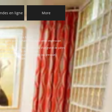
des en ligne
More
 ensoleillée...
é, jeune et branché.
a commence à prendre forme)
ble (sans qu'en sortant vous ayez cette impression
arnaquer).
n plat de tagliatelles fraîches ou d'un gratin de pâtes
cellente entrecôte de Charolais.
t 40 printemps et toutes ses dents (ou presque)
r étudiants et groupes.