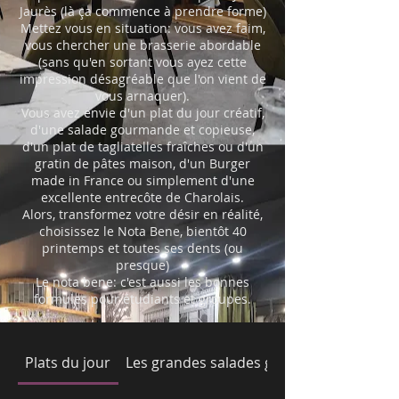
Jaurès (là ça commence à prendre forme)
Mettez vous en situation: vous avez faim,
vous chercher une brasserie abordable
(sans qu'en sortant vous ayez cette
impression désagréable que l'on vient de
vous arnaquer).
Vous avez envie d'un plat du jour créatif,
d'une salade gourmande et copieuse,
d'un plat de tagliatelles fraîches ou d'un
gratin de pâtes maison, d'un Burger
made in France ou simplement d'une
excellente entrecôte de Charolais.
Alors, transformez votre désir en réalité,
choisissez le Nota Bene, bientôt 40
printemps et toutes ses dents (ou
presque)
Le nota bene: c'est aussi les bonnes
formules pour étudiants et groupes.
Plats du jour
Les grandes salades gourmandes