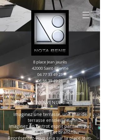
8 place Jean Jaurès
42000 Saint-Etienne
04 77 33 49 21
06 66 39 49 21
Ouvert tous les jours
restaurant.nota.bene.42@gmail.com
BIENVENUE !
Imaginez une terrasse, une grande
terrasse ensoleillée...
Imaginez un bistrot esprit parisien, pas
guindé, jeune et branché.
Représentez-vous cela sur la place Jean-