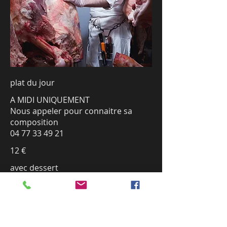
plat du jour
A MIDI UNIQUEMENT
Nous appeler pour connaitre sa
composition
04 77 33 49 21
12 €
avec dessert
Mousse au chocolat maison
2,5 €
Tiramisu maison
2,5 €
Panna Cotta au coulis de
2,50 €
chocolat noiset