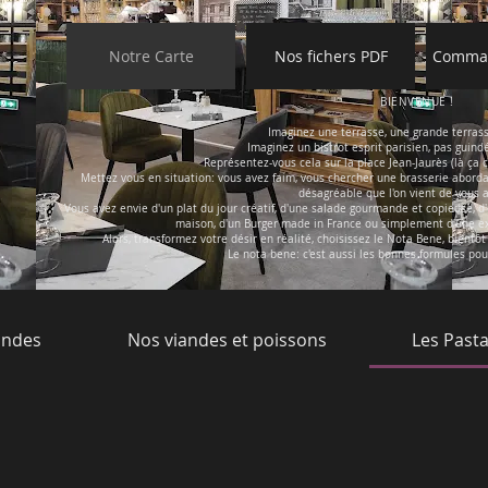
Notre Carte
Nos fichers PDF
Comman
BIENVENUE !
Imaginez une terrasse, une grande terrasse
Imaginez un bistrot esprit parisien, pas guind
Représentez-vous cela sur la place Jean-Jaurès (là ç
Mettez vous en situation: vous avez faim, vous chercher une brasserie aborda
désagréable que l'on vient de vous 
Vous avez envie d'un plat du jour créatif, d'une salade gourmande et copieuse, d'u
maison, d'un Burger made in France ou simplement d'une ex
Alors, transformez votre désir en réalité, choisissez le Nota Bene, bientô
Le nota bene: c'est aussi les bonnes formules pou
andes
Nos viandes et poissons
Les Past