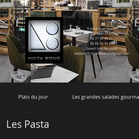
8 place Jean Jaurès
42000 Saint-Etienne
04 77 33 49 21
06 66 39 49 21
Ouvert tous les jours
restaurant.nota.bene.42@gmail.com
Plats du jour
Les grandes salades gourm
Les Pasta