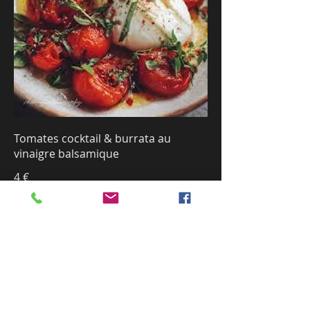
Tomates cocktail & burrata au
vinaigre balsamique
4 €