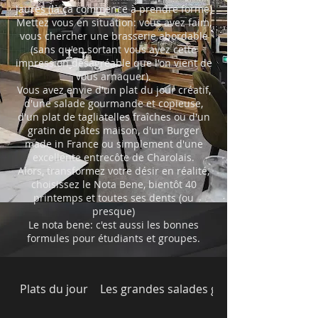
Jaurès (là ça commence à prendre forme)
Mettez vous en situation: vous avez faim,
vous chercher une brasserie abordable
(sans qu'en sortant vous ayez cette
impression désagréable que l'on vient de
vous arnaquer).
Vous avez envie d'un plat du jour créatif,
d'une salade gourmande et copieuse,
d'un plat de tagliatelles fraîches ou d'un
gratin de pâtes maison, d'un Burger
made in France ou simplement d'une
excellente entrecôte de Charolais.
Alors, transformez votre désir en réalité,
choisissez le Nota Bene, bientôt 40
printemps et toutes ses dents (ou
presque)
Le nota bene: c'est aussi les bonnes
formules pour étudiants et groupes.
Plats du jour
Les grandes salades gourmandes