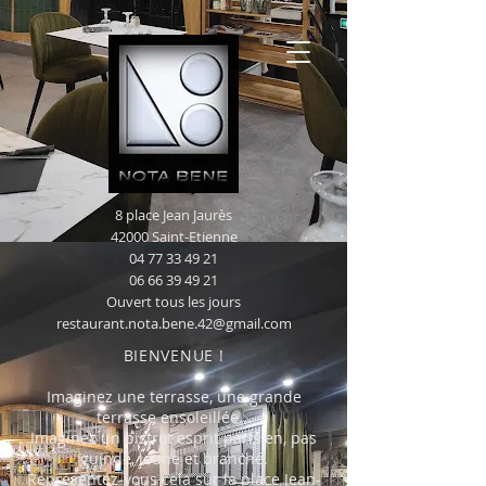
8 place Jean Jaurès
42000 Saint-Etienne
04 77 33 49 21
06 66 39 49 21
Ouvert tous les jours
restaurant.nota.bene.42@gmail.com
BIENVENUE !
Imaginez une terrasse, une grande
terrasse ensoleillée...
Imaginez un bistrot esprit parisien, pas
guindé, jeune et branché.
Représentez-vous cela sur la place Jean-