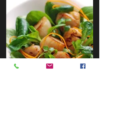
L'Evasion marine aux St-Jacques
Cassolette de noix de St-Jacques au
beurre blanc, saumon fumé, rillettes
de St-Jacques, râpées de pomme de
terre maison, salade verte, crudités
et hors d’œuvre.