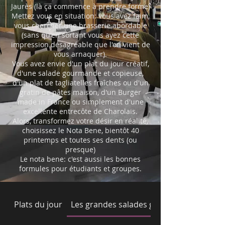
Jaurès (là ça commence à prendre forme)
Mettez vous en situation: vous avez faim,
vous chercher une brasserie abordable
(sans qu'en sortant vous ayez cette
impression désagréable que l'on vient de
vous arnaquer).
Vous avez envie d'un plat du jour créatif,
d'une salade gourmande et copieuse,
d'un plat de tagliatelles fraîches ou d'un
gratin de pâtes maison, d'un Burger
made in France ou simplement d'une
excellente entrecôte de Charolais.
Alors, transformez votre désir en réalité,
choisissez le Nota Bene, bientôt 40
printemps et toutes ses dents (ou
presque)
Le nota bene: c'est aussi les bonnes
formules pour étudiants et groupes.
Plats du jour
Les grandes salades gourmandes