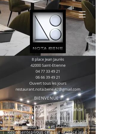
8 place Jean Jaurès
42000 Saint-Etienne
04 77 33 49 21
06 66 39 49 21
Ouvert tous les jours
restaurant.nota.bene.42@gmail.com
BIENVENUE !
Imaginez une terrasse, une grande
terrasse ensoleillée...
Imaginez un bistrot esprit parisien, pas
guindé, jeune et branché.
Représentez-vous cela sur la place Jean-